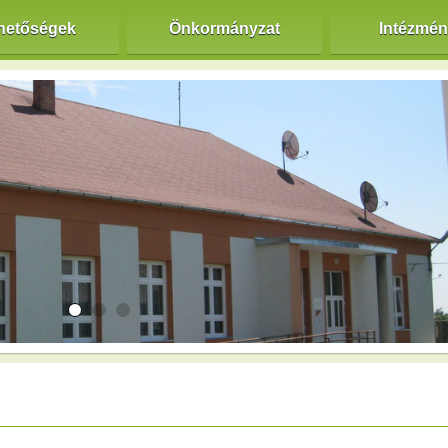
hetőségek
Önkormányzat
Intézmé