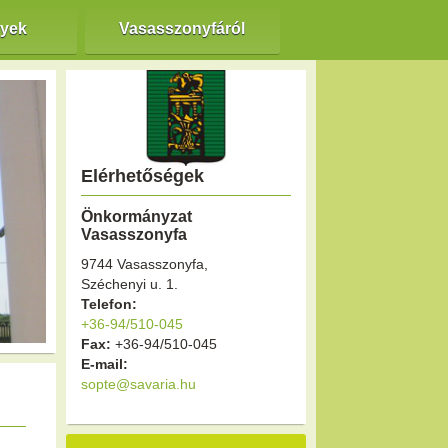
nyek
Vasasszonyfáról
Elérhetőségek
Önkormányzat
Vasasszonyfa
9744 Vasasszonyfa,
Széchenyi u. 1.
Telefon:
+36-94/510-045
Fax:
+36-94/510-045
E-mail:
sopte@savaria.hu