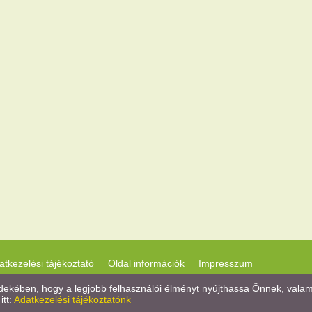
atkezelési tájékoztató
Oldal információk
Impresszum
kében, hogy a legjobb felhasználói élményt nyújthassa Önnek, valamint
itt:
Adatkezelési tájékoztatónk