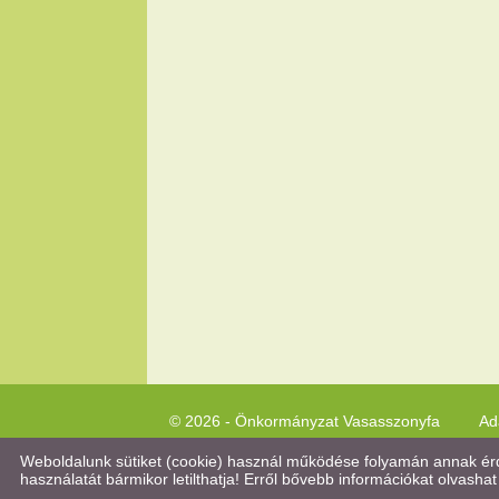
© 2026 - Önkormányzat Vasasszonyfa
Ad
Weboldalunk sütiket (cookie) használ működése folyamán annak érde
használatát bármikor letilthatja! Erről bővebb információkat olvashat 
Keresés az oldal tartalmában