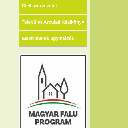
Civil szervezetek
Település Arculati Kézikönyv
Elektronikus ügyintézés