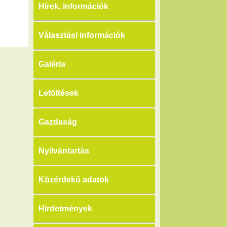
Hírek, információk
Választási információk
Galéria
Letöltések
Gazdaság
Nyilvántartás
Közérdekű adatok
Hirdetmények