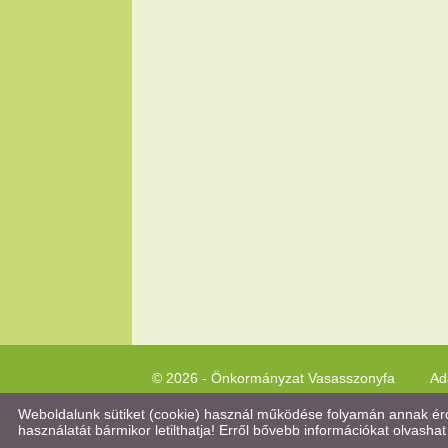
© 2026 - Önkormányzat Vasasszonyfa
Ad
Weboldalunk sütiket (cookie) használ működése folyamán annak érde
használatát bármikor letilthatja! Erről bővebb információkat olvashat 
Keresés az oldal tartalmában