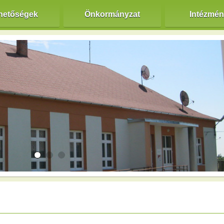
hetőségek
Önkormányzat
Intézmé