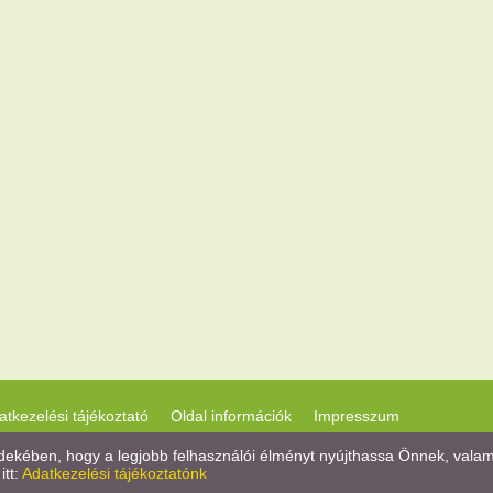
atkezelési tájékoztató
Oldal információk
Impresszum
kében, hogy a legjobb felhasználói élményt nyújthassa Önnek, valamint
itt:
Adatkezelési tájékoztatónk