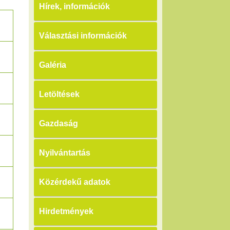
Hírek, információk
Választási információk
Galéria
Letöltések
Gazdaság
Nyilvántartás
Közérdekű adatok
Hirdetmények