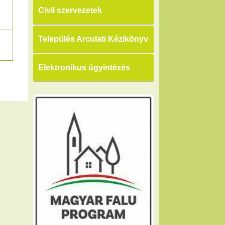
Civil szervezetek
Település Arculati Kézikönyv
Elektronikus ügyintézés