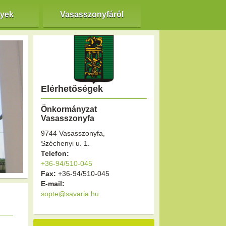
nyek
Vasasszonyfáról
Elérhetőségek
Önkormányzat
Vasasszonyfa
9744 Vasasszonyfa,
Széchenyi u. 1.
Telefon:
+36-94/510-045
Fax:
+36-94/510-045
E-mail:
sopte@savaria.hu