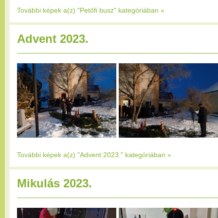
További képek a(z) "Petőfi busz" kategóriában
»
Advent 2023.
További képek a(z) "Advent 2023." kategóriában
»
Mikulás 2023.