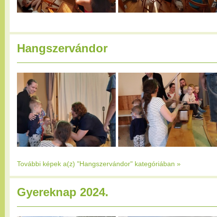
Hangszervándor
További képek a(z) "Hangszervándor" kategóriában
»
Gyereknap 2024.