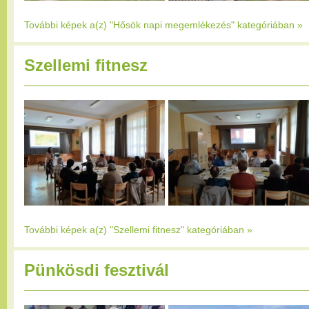
További képek a(z) "Hősök napi megemlékezés" kategóriában
»
Szellemi fitnesz
További képek a(z) "Szellemi fitnesz" kategóriában
»
Pünkösdi fesztivál