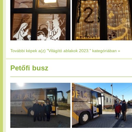
További képek a(z) "Világító ablakok 2023." kategóriában
»
Petőfi busz