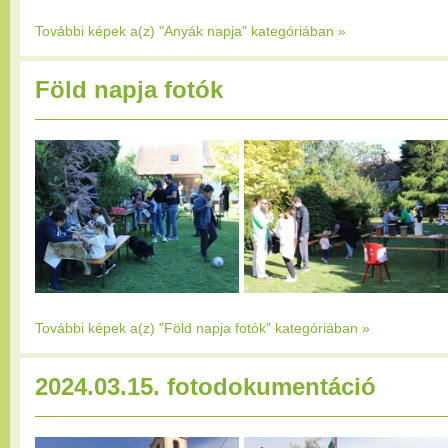
További képek a(z) "Anyák napja" kategóriában
»
Föld napja fotók
További képek a(z) "Föld napja fotók" kategóriában
»
2024.03.15. fotodokumentáció