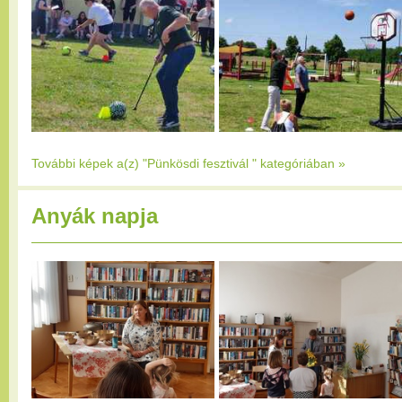
További képek a(z) "Pünkösdi fesztivál " kategóriában
»
Anyák napja