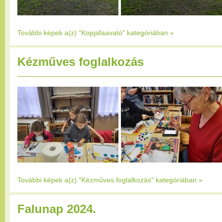
További képek a(z) "Kopjafaavató" kategóriában
»
Kézműves foglalkozás
További képek a(z) "Kézműves foglalkozás" kategóriában
»
Falunap 2024.