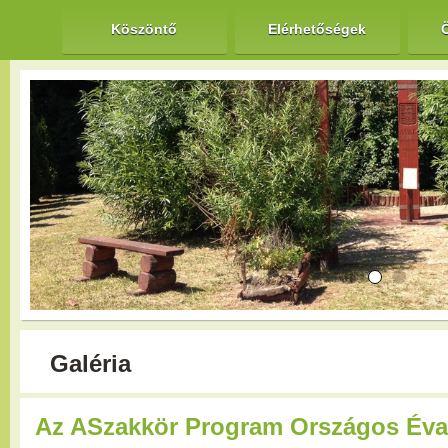
Köszöntő
Elérhetőségek
Galéria
Az ASzakkör Program Országos Éva