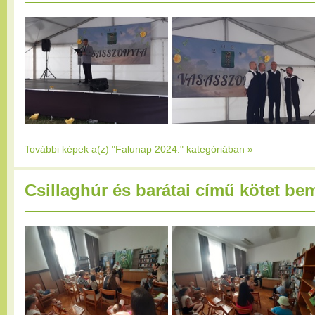
További képek a(z) "Falunap 2024." kategóriában
»
Csillaghúr és barátai című kötet be