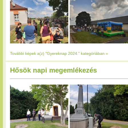
További képek a(z) "Gyereknap 2024." kategóriában
»
Hősök napi megemlékezés