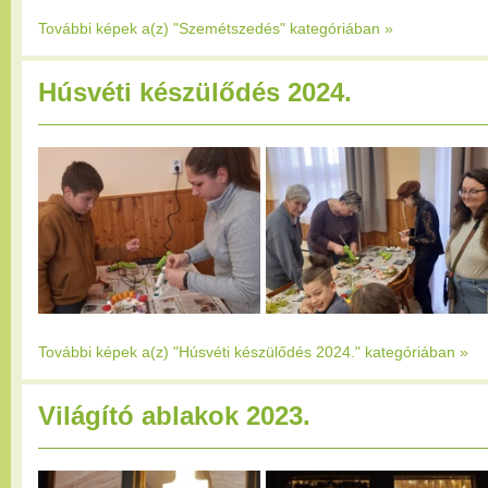
További képek a(z) "Szemétszedés" kategóriában
»
Húsvéti készülődés 2024.
További képek a(z) "Húsvéti készülődés 2024." kategóriában
»
Világító ablakok 2023.