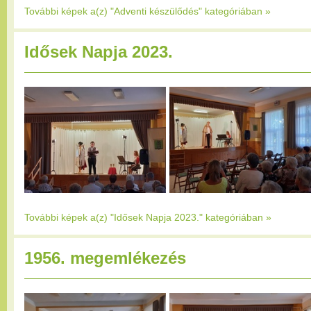
További képek a(z) "Adventi készülődés" kategóriában
»
Idősek Napja 2023.
További képek a(z) "Idősek Napja 2023." kategóriában
»
1956. megemlékezés