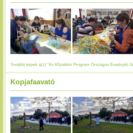
További képek a(z) "Az ASzakkör Program Országos Évadnyitó S
Kopjafaavató