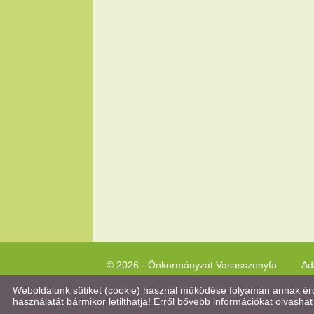
© 2026 - Önkormányzat Vasasszonyfa
Ad
Weboldalunk sütiket (cookie) használ működése folyamán annak érde
használatát bármikor letilthatja! Erről bővebb információkat olvashat 
Keresés az oldal tartalmában