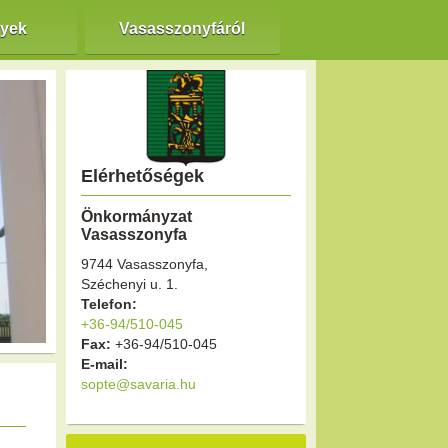
nyek
Vasasszonyfáról
Elérhetőségek
Önkormányzat
Vasasszonyfa
9744 Vasasszonyfa,
Széchenyi u. 1.
Telefon:
+36-94/510-045
Fax:
+36-94/510-045
E-mail:
sopte@savaria.hu