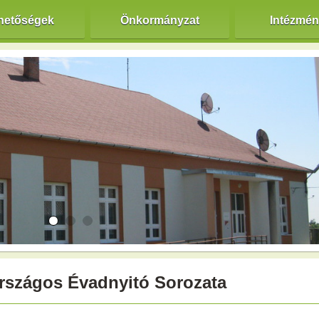
hetőségek
Önkormányzat
Intézmé
rszágos Évadnyitó Sorozata