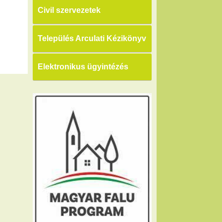
Civil szervezetek
Település Arculati Kézikönyv
Elektronikus ügyintézés