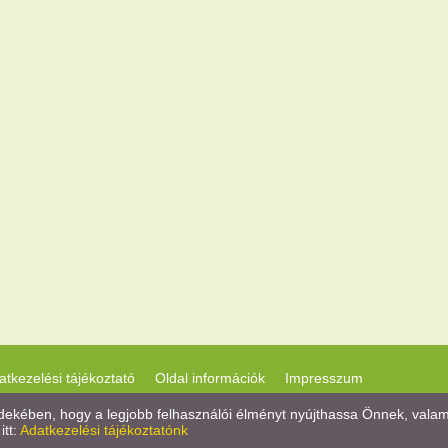
atkezelési tájékoztató
Oldal információk
Impresszum
kében, hogy a legjobb felhasználói élményt nyújthassa Önnek, valamint
itt:
Adatkezelési tájékoztatónk