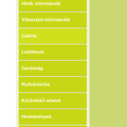
Hírek, információk
Választási információk
Galéria
Letöltések
Gazdaság
Nyilvántartás
Közérdekű adatok
Hirdetmények