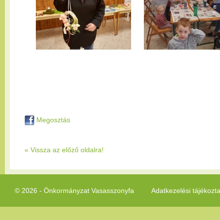
Megosztás
« Vissza az előző oldalra!
© 2026 - Önkormányzat Vasasszonyfa
Adatkezelési tájékozt