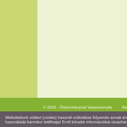
© 2026 - Önkormányzat Vasasszonyfa
Ad
Weboldalunk sütiket (cookie) használ működése folyamán annak érde
használatát bármikor letilthatja! Erről bővebb információkat olvashat 
Keresés az oldal tartalmában