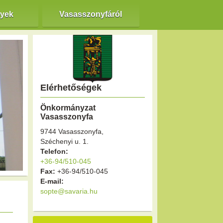
nyek
Vasasszonyfáról
Elérhetőségek
Önkormányzat
Vasasszonyfa
9744 Vasasszonyfa,
Széchenyi u. 1.
Telefon:
+36-94/510-045
Fax:
+36-94/510-045
E-mail:
sopte@savaria.hu