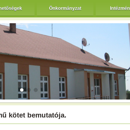
hetőségek
Önkormányzat
Intézmé
mű kötet bemutatója.