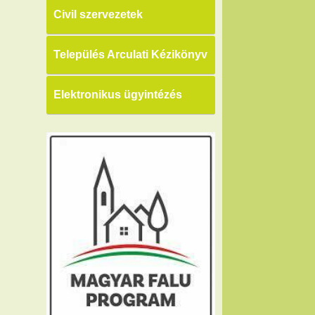
Civil szervezetek
Település Arculati Kézikönyv
Elektronikus ügyintézés