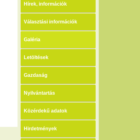
Hírek, információk
Választási információk
Galéria
Letöltések
Gazdaság
Nyilvántartás
Közérdekű adatok
Hirdetmények