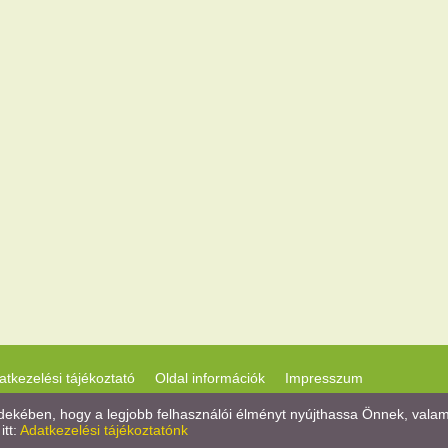
atkezelési tájékoztató
Oldal információk
Impresszum
kében, hogy a legjobb felhasználói élményt nyújthassa Önnek, valamint
itt:
Adatkezelési tájékoztatónk