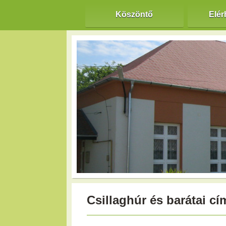
Köszöntő
Elér
Csillaghúr és barátai cí