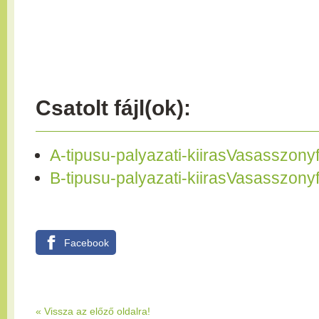
Csatolt fájl(ok):
A-tipusu-palyazati-kiirasVasasszony
B-tipusu-palyazati-kiirasVasasszony
Facebook
«
Vissza az előző oldalra!