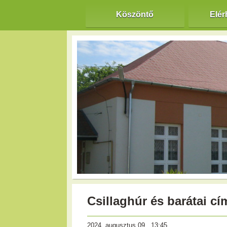
Köszöntő
Elér
Csillaghúr és barátai c
2024. augusztus 09., 13:45