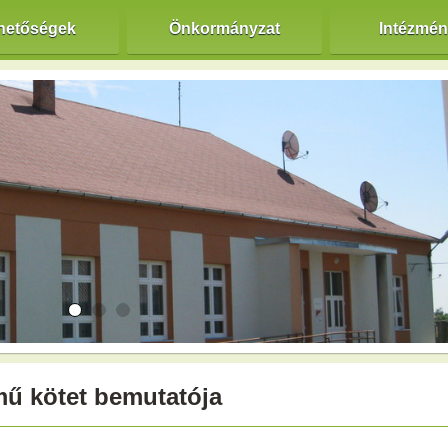
hetőségek
Önkormányzat
Intézmé
ímű kötet bemutatója