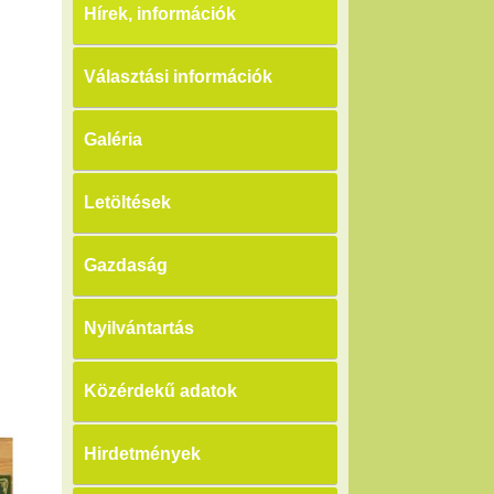
Hírek, információk
Választási információk
Galéria
Letöltések
Gazdaság
Nyilvántartás
Közérdekű adatok
Hirdetmények