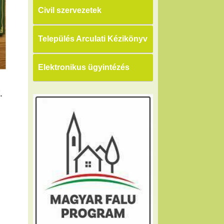
Civil szervezetek
Település Arculati Kézikönyv
Elektronikus ügyintézés