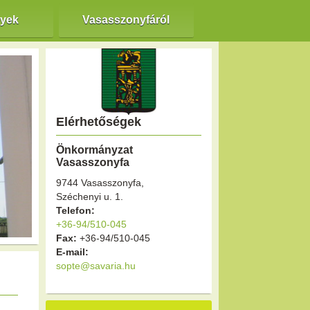
nyek
Vasasszonyfáról
Elérhetőségek
Önkormányzat
Vasasszonyfa
9744 Vasasszonyfa,
Széchenyi u. 1.
Telefon:
+36-94/510-045
Fax:
+36-94/510-045
E-mail:
sopte@savaria.hu