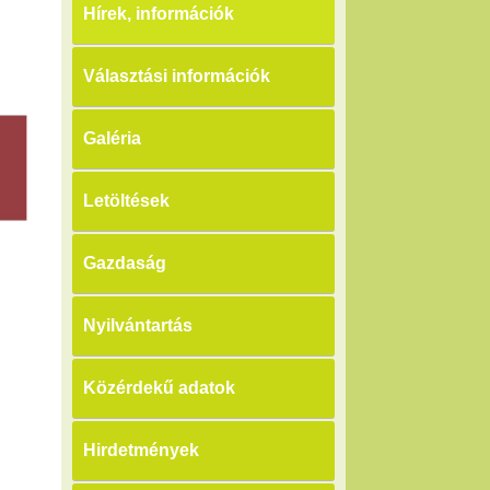
Hírek, információk
Választási információk
Galéria
Letöltések
Gazdaság
Nyilvántartás
Közérdekű adatok
Hirdetmények