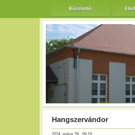
Köszöntő
Elér
Hangszervándor
2024. május 28., 09:19