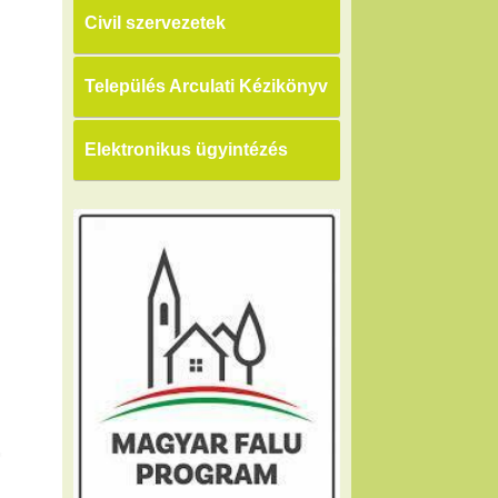
Civil szervezetek
Település Arculati Kézikönyv
Elektronikus ügyintézés