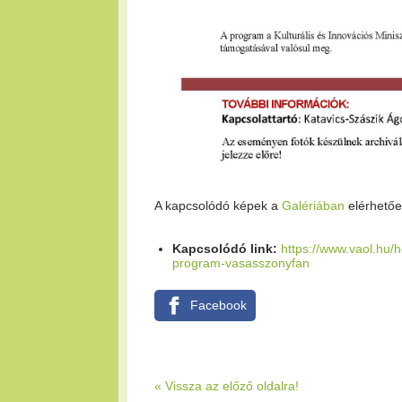
A kapcsolódó képek a
Galériában
elérhetőe
Kapcsolódó link:
https://www.vaol.hu/
program-vasasszonyfan
Facebook
« Vissza az előző oldalra!