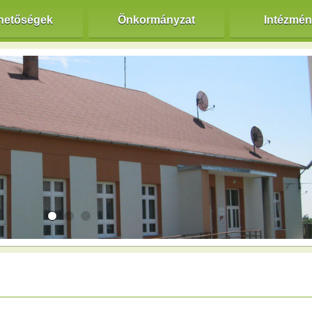
hetőségek
Önkormányzat
Intézmé