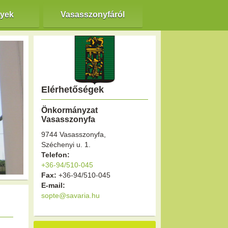
nyek
Vasasszonyfáról
Elérhetőségek
Önkormányzat
Vasasszonyfa
9744 Vasasszonyfa,
Széchenyi u. 1.
Telefon:
+36-94/510-045
Fax:
+36-94/510-045
E-mail:
sopte@savaria.hu