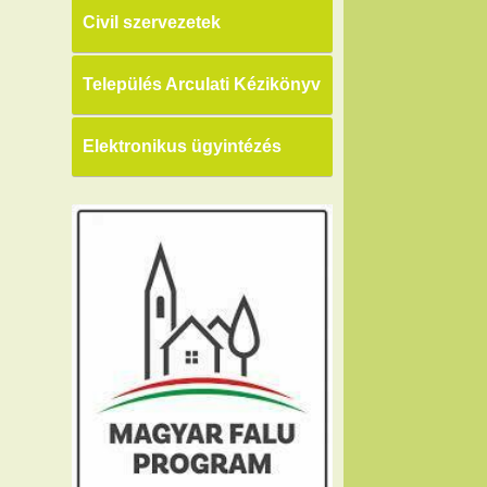
Civil szervezetek
Település Arculati Kézikönyv
Elektronikus ügyintézés