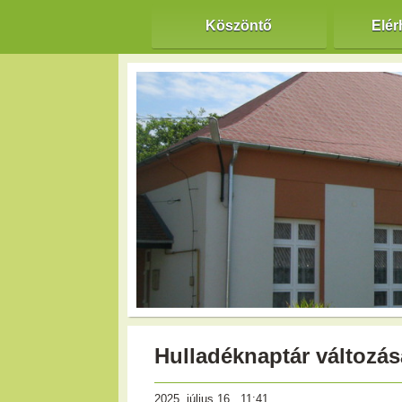
Köszöntő
Elér
Hulladéknaptár változása
2025. július 16., 11:41