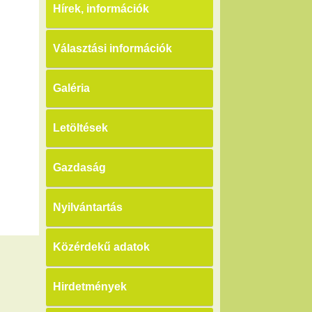
Hírek, információk
Választási információk
Galéria
Letöltések
Gazdaság
Nyilvántartás
Közérdekű adatok
Hirdetmények