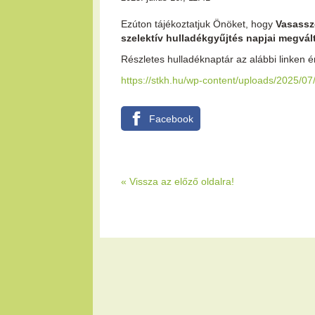
Ezúton tájékoztatjuk Önöket, hogy
Vasassz
szelektív hulladékgyűjtés napjai megvál
Részletes hulladéknaptár az alábbi linken ér
https://stkh.hu/wp-content/uploads/2025/
Facebook
« Vissza az előző oldalra!