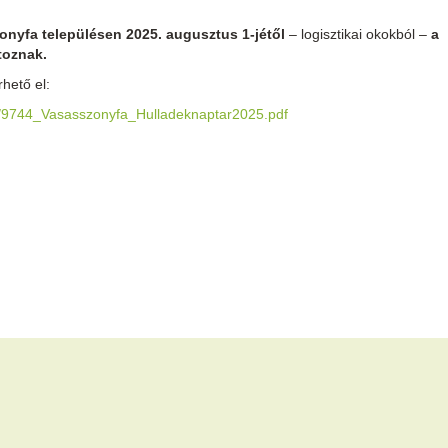
onyfa településen 2025. augusztus 1-jétől
– logisztikai okokból –
a
toznak.
hető el:
07/9744_Vasasszonyfa_Hulladeknaptar2025.pdf