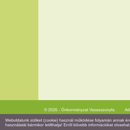
© 2026 - Önkormányzat Vasasszonyfa
Ad
Weboldalunk sütiket (cookie) használ működése folyamán annak érde
használatát bármikor letilthatja! Erről bővebb információkat olvashat 
Keresés az oldal tartalmában