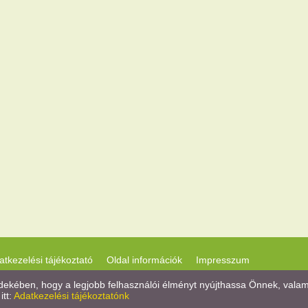
atkezelési tájékoztató
Oldal információk
Impresszum
kében, hogy a legjobb felhasználói élményt nyújthassa Önnek, valamint
itt:
Adatkezelési tájékoztatónk