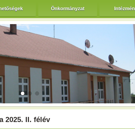
hetőségek
Önkormányzat
Intézmé
 2025. II. félév