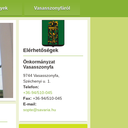
nyek
Vasasszonyfáról
Elérhetőségek
Önkormányzat
Vasasszonyfa
9744 Vasasszonyfa,
Széchenyi u. 1.
Telefon:
+36-94/510-045
Fax:
+36-94/510-045
E-mail:
sopte@savaria.hu