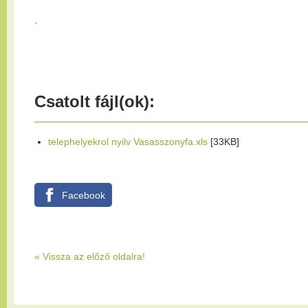
.
Csatolt fájl(ok):
telephelyekrol nyilv Vasasszonyfa.xls
[33KB]
Facebook
«
Vissza az előző oldalra!