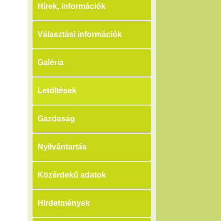
Hírek, információk
Választási információk
Galéria
Letöltések
Gazdaság
Nyilvántartás
Közérdekű adatok
Hirdetmények