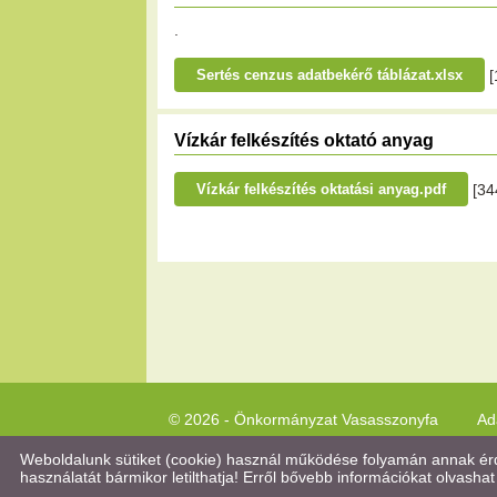
.
[
Sertés cenzus adatbekérő táblázat.xlsx
Vízkár felkészítés oktató anyag
[34
Vízkár felkészítés oktatási anyag.pdf
© 2026 - Önkormányzat Vasasszonyfa
Ad
Weboldalunk sütiket (cookie) használ működése folyamán annak érde
használatát bármikor letilthatja! Erről bővebb információkat olvashat 
Keresés az oldal tartalmában