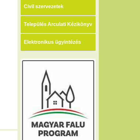
Civil szervezetek
Település Arculati Kézikönyv
Elektronikus ügyintézés