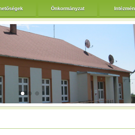
hetőségek
Önkormányzat
Intézmé