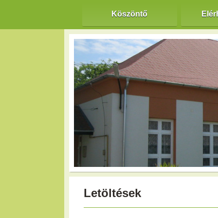
Köszöntő
Elér
Letöltések