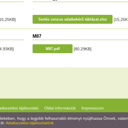
.
15,25KB]
[15,25K
Sertés cenzus adatbekérő táblázat.xlsx
M87
4,93KB]
[80,29KB]
M87.pdf
atkezelési tájékoztató
Oldal információk
Impresszum
kében, hogy a legjobb felhasználói élményt nyújthassa Önnek, valamint
itt:
Adatkezelési tájékoztatónk