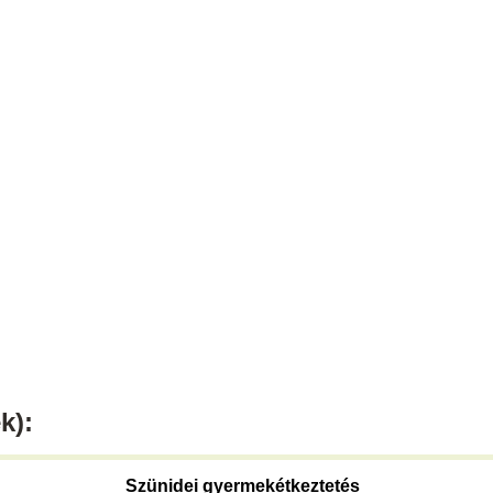
k):
Szünidei gyermekétkeztetés