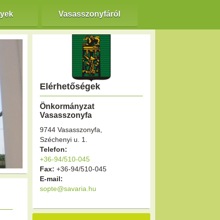
nyek
Vasasszonyfáról
Elérhetőségek
Önkormányzat
Vasasszonyfa
9744 Vasasszonyfa,
Széchenyi u. 1.
Telefon:
+36-94/510-045
Fax:
+36-94/510-045
E-mail:
sopte@savaria.hu