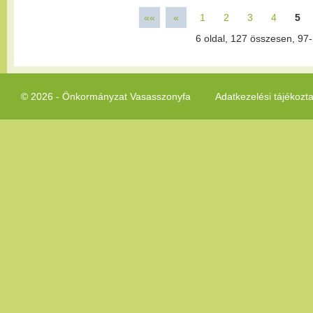
««
«
1
2
3
4
5
6
oldal,
127
összesen,
97-
© 2026 - Önkormányzat Vasasszonyfa
Adatkezelési tájékozt