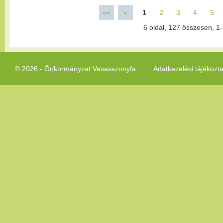
««
«
1
2
3
4
5
6
oldal,
127
összesen,
1-
© 2026 - Önkormányzat Vasasszonyfa
Adatkezelési tájékozt