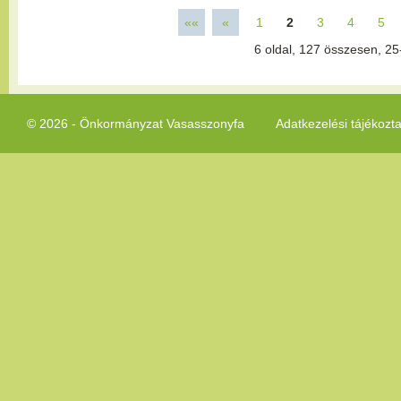
««
«
1
2
3
4
5
6
oldal,
127
összesen,
25
© 2026 - Önkormányzat Vasasszonyfa
Adatkezelési tájékozt